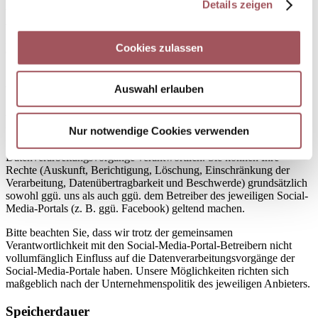
Präsenz im Internet gewährleisten. Hierbei handelt es sich um ein
Details zeigen
berechtigtes Interesse im Sinne von Art. 6 Abs. 1 lit. f DSGVO. Die
von den sozialen Netzwerken initiierten Analyseprozesse beruhen
ggf. auf abweichenden Rechtsgrundlagen, die von den Betreibern
Cookies zulassen
der sozialen Netzwerke anzugeben sind (z. B. Einwilligung im
Sinne des Art. 6 Abs. 1 lit. a DSGVO).
Auswahl erlauben
Verantwortlicher und Geltendmachung von Rechten
Wenn Sie einen unserer Social-Media-Auftritte (z. B. Facebook)
Nur notwendige Cookies verwenden
besuchen, sind wir gemeinsam mit dem Betreiber der Social-Media-
Plattform für die bei diesem Besuch ausgelösten
Datenverarbeitungsvorgänge verantwortlich. Sie können Ihre
Rechte (Auskunft, Berichtigung, Löschung, Einschränkung der
Verarbeitung, Datenübertragbarkeit und Beschwerde) grundsätzlich
sowohl ggü. uns als auch ggü. dem Betreiber des jeweiligen Social-
Media-Portals (z. B. ggü. Facebook) geltend machen.
Bitte beachten Sie, dass wir trotz der gemeinsamen
Verantwortlichkeit mit den Social-Media-Portal-Betreibern nicht
vollumfänglich Einfluss auf die Datenverarbeitungsvorgänge der
Social-Media-Portale haben. Unsere Möglichkeiten richten sich
maßgeblich nach der Unternehmenspolitik des jeweiligen Anbieters.
Speicherdauer