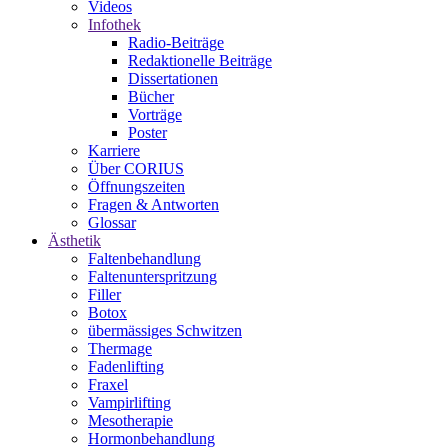
Videos
Infothek
Radio-Beiträge
Redaktionelle Beiträge
Dissertationen
Bücher
Vorträge
Poster
Karriere
Über CORIUS
Öffnungszeiten
Fragen & Antworten
Glossar
Ästhetik
Faltenbehandlung
Faltenunterspritzung
Filler
Botox
übermässiges Schwitzen
Thermage
Fadenlifting
Fraxel
Vampirlifting
Mesotherapie
Hormonbehandlung