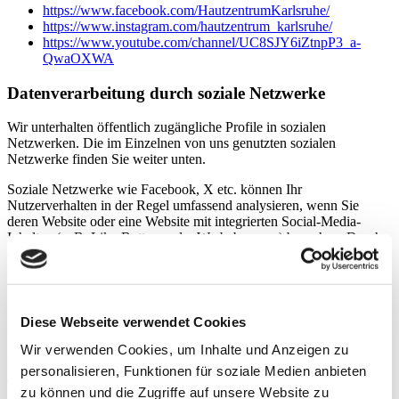
https://www.facebook.com/HautzentrumKarlsruhe/
https://www.instagram.com/hautzentrum_karlsruhe/
https://www.youtube.com/channel/UC8SJY6iZtnpP3_a-
QwaOXWA
Datenverarbeitung durch soziale Netzwerke
Wir unterhalten öffentlich zugängliche Profile in sozialen
Netzwerken. Die im Einzelnen von uns genutzten sozialen
Netzwerke finden Sie weiter unten.
Soziale Netzwerke wie Facebook, X etc. können Ihr
Nutzerverhalten in der Regel umfassend analysieren, wenn Sie
deren Website oder eine Website mit integrierten Social-Media-
Inhalten (z. B. Like-Buttons oder Werbebannern) besuchen. Durch
den Besuch unserer Social-Media-Präsenzen werden zahlreiche
datenschutzrelevante Verarbeitungsvorgänge ausgelöst. Im
Einzelnen:
Wenn Sie in Ihrem Social-Media-Account eingeloggt sind und
Diese Webseite verwendet Cookies
unsere Social-Media-Präsenz besuchen, kann der Betreiber des
Social-Media-Portals diesen Besuch Ihrem Benutzerkonto zuordnen.
Wir verwenden Cookies, um Inhalte und Anzeigen zu
Ihre personenbezogenen Daten können unter Umständen aber auch
personalisieren, Funktionen für soziale Medien anbieten
dann erfasst werden, wenn Sie nicht eingeloggt sind oder keinen
zu können und die Zugriffe auf unsere Website zu
Account beim jeweiligen Social-Media-Portal besitzen. Diese