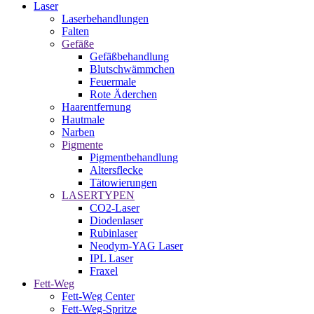
Laser
Laserbehandlungen
Falten
Gefäße
Gefäßbehandlung
Blutschwämmchen
Feuermale
Rote Äderchen
Haarentfernung
Hautmale
Narben
Pigmente
Pigmentbehandlung
Altersflecke
Tätowierungen
LASERTYPEN
CO2-Laser
Diodenlaser
Rubinlaser
Neodym-YAG Laser
IPL Laser
Fraxel
Fett-Weg
Fett-Weg Center
Fett-Weg-Spritze