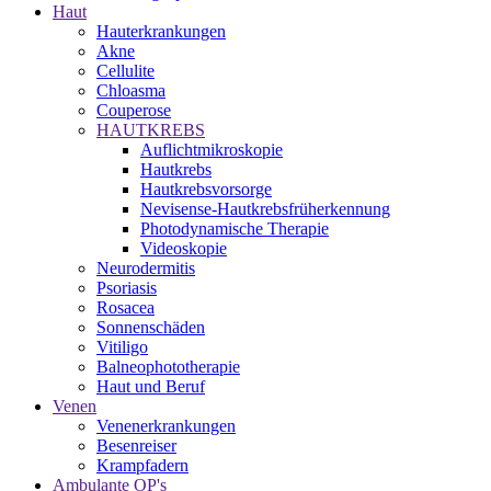
Haut
Hauterkrankungen
Akne
Cellulite
Chloasma
Couperose
HAUTKREBS
Auflichtmikroskopie
Hautkrebs
Hautkrebsvorsorge
Nevisense-Hautkrebsfrüherkennung
Photodynamische Therapie
Videoskopie
Neurodermitis
Psoriasis
Rosacea
Sonnenschäden
Vitiligo
Balneophototherapie
Haut und Beruf
Venen
Venenerkrankungen
Besenreiser
Krampfadern
Ambulante OP's