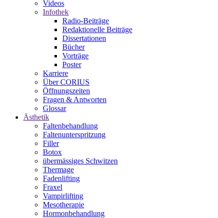
Videos
Infothek
Radio-Beiträge
Redaktionelle Beiträge
Dissertationen
Bücher
Vorträge
Poster
Karriere
Über CORIUS
Öffnungszeiten
Fragen & Antworten
Glossar
Ästhetik
Faltenbehandlung
Faltenunterspritzung
Filler
Botox
übermässiges Schwitzen
Thermage
Fadenlifting
Fraxel
Vampirlifting
Mesotherapie
Hormonbehandlung