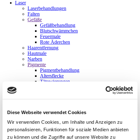
Laser
Laserbehandlungen
Falten
Gefäße
Gefäßbehandlung
Blutschwämmchen
Feuermale
Rote Äderchen
Haarentfernung
Hautmale
Narben
Pigmente
Pigmentbehandlung
Altersflecke
Tätowierungen
LASERTYPEN
CO2-Laser
Diodenlaser
Rubinlaser
Neodym-YAG Laser
Diese Webseite verwendet Cookies
IPL Laser
Fraxel
Wir verwenden Cookies, um Inhalte und Anzeigen zu
Fett-Weg
personalisieren, Funktionen für soziale Medien anbieten
Fett-Weg Center
zu können und die Zugriffe auf unsere Website zu
Fett-Weg-Spritze