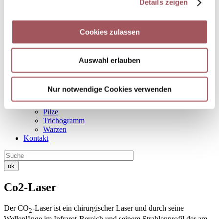
Details zeigen
Ambulante Operationen
Hautveränderungen
Sonnenschäden
Cookies zulassen
Tumor-Chirurgie
Allergien
Allergien
Allergietestung
Auswahl erlauben
Blut-Labor (RAST)
Hyposensibilisierung
Labor
Nur notwendige Cookies verwenden
Herpes nosode
Ohrloch stechen
Pilze
Trichogramm
Warzen
Kontakt
ok
Co2-Laser
Der CO
-Laser ist ein chirurgischer Laser und durch seine
2
Wellenlänge im Infrarot-Bereich und seinem Strahlenprofil der am