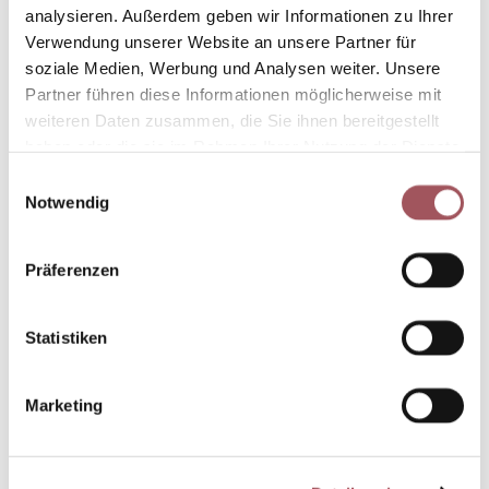
Haut
analysieren. Außerdem geben wir Informationen zu Ihrer
Hauterkrankungen
Verwendung unserer Website an unsere Partner für
Akne
soziale Medien, Werbung und Analysen weiter. Unsere
Cellulite
Chloasma
Partner führen diese Informationen möglicherweise mit
Couperose
weiteren Daten zusammen, die Sie ihnen bereitgestellt
HAUTKREBS
haben oder die sie im Rahmen Ihrer Nutzung der Dienste
Auflichtmikroskopie
Hautkrebs
gesammelt haben. Sie geben Einwilligung zu unseren
Einwilligungsauswahl
Hautkrebsvorsorge
Cookies, wenn Sie unsere Webseite weiterhin nutzen.
Notwendig
Nevisense-Hautkrebsfrüherkennung
Photodynamische Therapie
Videoskopie
Neurodermitis
Präferenzen
Psoriasis
Rosacea
Sonnenschäden
Statistiken
Vitiligo
Balneophototherapie
Haut und Beruf
Venen
Marketing
Venenerkrankungen
Besenreiser
Krampfadern
Ambulante OP's