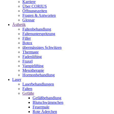
Karriere
Über CORIUS
Öffnungszeiten
Fragen & Antworten
Glossar
Ästhetik
Faltenbehandlung
Faltenunterspritzung
Filler
Botox
übermässiges Schwitzen
Thermage
Fadenlifting
Fraxel
Vampirlifting
Mesotherapie
Hormonbehandlung
Laser
Laserbehandlungen
Falten
Gefäße
Gefäßbehandlung
Blutschwämmchen
Feuermale
Rote Äderchen