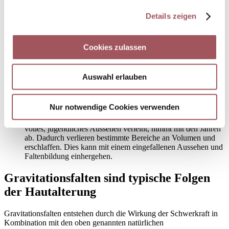
Kompression nicht mehr so gut zurückziehen.
Details zeigen
Verminderte Hyaluronsäure-Produktion
Hyaluronsäure ist ein natürlicher Feuchtigkeitsspender der
Cookies zulassen
Haut, der große Mengen an Wasser binden kann. Etwa ab
dem 25. Lebensjahr verringert der Körper seine Produktion.
Dadurch wird die Haut langsam, aber sicher trockener und
Auswahl erlauben
weniger prall.
Abnahme des Fettgewebes
Nur notwendige Cookies verwenden
Auch das Unterhautfettgewebe, das die Haut stützt und ihr ein
volles, jugendliches Aussehen verleiht, nimmt mit den Jahren
ab. Dadurch verlieren bestimmte Bereiche an Volumen und
erschlaffen. Dies kann mit einem eingefallenen Aussehen und
Faltenbildung einhergehen.
Gravitationsfalten sind typische Folgen
der Hautalterung
Gravitationsfalten entstehen durch die Wirkung der Schwerkraft in
Kombination mit den oben genannten natürlichen