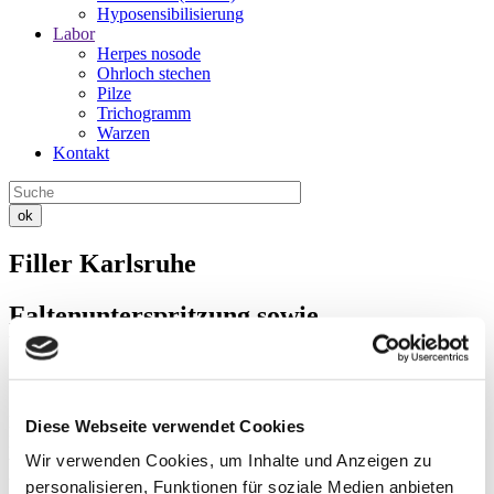
Hyposensibilisierung
Labor
Herpes nosode
Ohrloch stechen
Pilze
Trichogramm
Warzen
Kontakt
ok
Filler Karlsruhe
Faltenunterspritzung sowie
Volumenaufbau mit Hyaluronsäure und
Calcium-Hydroxylapatit
Natürliche Schönheit und ein jugendliches Aussehen stehen für viele
Diese Webseite verwendet Cookies
Menschen im Mittelpunkt ihres Wohlbefindens. Im Laufe der Zeit
Wir verwenden Cookies, um Inhalte und Anzeigen zu
verliert die Haut jedoch an Elastizität und Volumen, was zu Falten
und absackender Haut führen kann.
personalisieren, Funktionen für soziale Medien anbieten