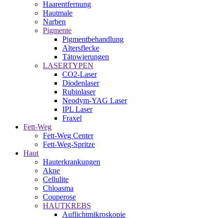
Haarentfernung
Hautmale
Narben
Pigmente
Pigmentbehandlung
Altersflecke
Tätowierungen
LASERTYPEN
CO2-Laser
Diodenlaser
Rubinlaser
Neodym-YAG Laser
IPL Laser
Fraxel
Fett-Weg
Fett-Weg Center
Fett-Weg-Spritze
Haut
Hauterkrankungen
Akne
Cellulite
Chloasma
Couperose
HAUTKREBS
Auflichtmikroskopie