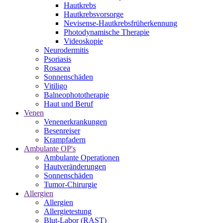
Hautkrebs
Hautkrebsvorsorge
Nevisense-Hautkrebsfrüherkennung
Photodynamische Therapie
Videoskopie
Neurodermitis
Psoriasis
Rosacea
Sonnenschäden
Vitiligo
Balneophototherapie
Haut und Beruf
Venen
Venenerkrankungen
Besenreiser
Krampfadern
Ambulante OP's
Ambulante Operationen
Hautveränderungen
Sonnenschäden
Tumor-Chirurgie
Allergien
Allergien
Allergietestung
Blut-Labor (RAST)