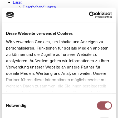
Laser
Laserbehandlungen
Falten
Gefäße
Gefäßbehandlung
Blutschwämmchen
Feuermale
Diese Webseite verwendet Cookies
Rote Äderchen
Haarentfernung
Wir verwenden Cookies, um Inhalte und Anzeigen zu
Hautmale
personalisieren, Funktionen für soziale Medien anbieten
Narben
zu können und die Zugriffe auf unsere Website zu
Pigmente
Pigmentbehandlung
analysieren. Außerdem geben wir Informationen zu Ihrer
Altersflecke
Verwendung unserer Website an unsere Partner für
Tätowierungen
soziale Medien, Werbung und Analysen weiter. Unsere
LASERTYPEN
CO2-Laser
Partner führen diese Informationen möglicherweise mit
Diodenlaser
weiteren Daten zusammen, die Sie ihnen bereitgestellt
Rubinlaser
haben oder die sie im Rahmen Ihrer Nutzung der Dienste
Neodym-YAG Laser
IPL Laser
gesammelt haben. Sie geben Einwilligung zu unseren
Einwilligungsauswahl
Fraxel
Cookies, wenn Sie unsere Webseite weiterhin nutzen.
Notwendig
Fett-Weg
Fett-Weg Center
Fett-Weg-Spritze