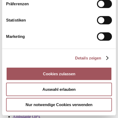
Haut
Präferenzen
Hauterkrankungen
Akne
Cellulite
Statistiken
Chloasma
Couperose
HAUTKREBS
Auflichtmikroskopie
Marketing
Hautkrebs
Hautkrebsvorsorge
Nevisense-Hautkrebsfrüherkennung
Photodynamische Therapie
Details zeigen
Videoskopie
Neurodermitis
Psoriasis
Cookies zulassen
Rosacea
Sonnenschäden
Vitiligo
Balneophototherapie
Auswahl erlauben
Haut und Beruf
Venen
Venenerkrankungen
Nur notwendige Cookies verwenden
Besenreiser
Krampfadern
Ambulante OP's