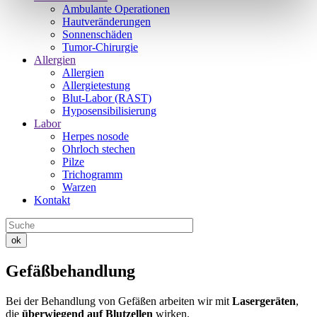
Ambulante Operationen
Hautveränderungen
Sonnenschäden
Tumor-Chirurgie
Allergien
Allergien
Allergietestung
Blut-Labor (RAST)
Hyposensibilisierung
Labor
Herpes nosode
Ohrloch stechen
Pilze
Trichogramm
Warzen
Kontakt
ok
Gefäßbehandlung
Bei der Behandlung von Gefäßen arbeiten wir mit
Lasergeräten
,
die
überwiegend auf Blutzellen
wirken.