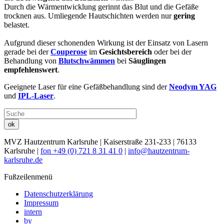
Durch die Wärmentwicklung gerinnt das Blut und die Gefäße
trocknen aus. Umliegende Hautschichten werden nur
gering
belastet.
Aufgrund dieser schonenden Wirkung ist der Einsatz von Lasern
gerade bei der
Couperose
im
Gesichtsbereich
oder bei der
Behandlung von
Blutschwämmen
bei
Säuglingen
empfehlenswert
.
Geeignete Laser für eine Gefäßbehandlung sind der
Neodym YAG
und
IPL-Laser
.
ok
MVZ Hautzentrum Karlsruhe
| Kaiserstraße 231-233 | 76133
Karlsruhe |
fon +49 (0) 721 8 31 41 0
|
info@hautzentrum-
karlsruhe.de
Fußzeilenmenü
Datenschutzerklärung
Impressum
intern
by