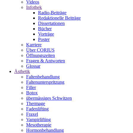
Videos
Infothek
Radio-Beiträge
Redaktionelle Beiträge
Dissertationen
Bücher
Vorträge
Poster
Karriere
Über CORIUS
Öffnungszeiten
Fragen & Antworten
Glossar
Ästhetik
Faltenbehandlung
Faltenunterspritzung
Filler
Botox
übermässiges Schwitzen
Thermage
Fadenlifting
Fraxel
Vampirlifting
Mesotherapie
Hormonbehandlung