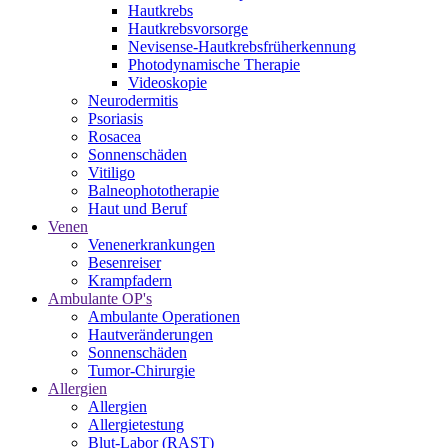
Hautkrebs
Hautkrebsvorsorge
Nevisense-Hautkrebsfrüherkennung
Photodynamische Therapie
Videoskopie
Neurodermitis
Psoriasis
Rosacea
Sonnenschäden
Vitiligo
Balneophototherapie
Haut und Beruf
Venen
Venenerkrankungen
Besenreiser
Krampfadern
Ambulante OP's
Ambulante Operationen
Hautveränderungen
Sonnenschäden
Tumor-Chirurgie
Allergien
Allergien
Allergietestung
Blut-Labor (RAST)