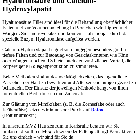
Hyaluronsäure und Calcium-
Hydroxylapatit
Hyaluronsäure-Filler sind ideal für die Behandlung oberflächlicher
Falten und zur Volumenanhebung in Bereichen wie Lippen und
Wangen. Sie sind reversibel und können – falls nötig – durch das
spezielle Enzym Hyaluronidase aufgelöst werden.
Calcium-Hydroxylapatit eignet sich hingegen besonders gut für
tiefere Falten und zur Betonung von Gesichtskonturen wie Kinn
oder Wangenknochen. Es bietet auch den zusätzlichen Vorteil, die
körpereigene Kollagenproduktion zu stimulieren.
Beide Methoden sind wirksame Möglichkeiten, das jugendliche
Aussehen der Haut zu bewahren und Alterserscheinungen gezielt zu
behandeln. Der Einsatz der jeweiligen Methode hängt von Ihren
individuellen Bedürfnissen und Zielen ab.
Zur Glättung von Mimikfalten (z. B. die Zornesfalte oder auch
Krähenfüße) setzen wir in unserer Praxis auf
Botox
(Botulinumtoxin).
In unserem MVZ Hautzentrum in Karlsruhe beraten wir Sie
umfassend zu Ihren Möglichkeiten der Faltenglättung! Kontaktieren
Sie uns einfach – wir sind für Sie da!