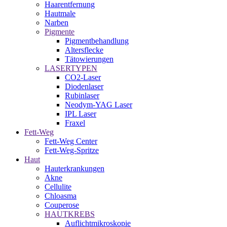
Haarentfernung
Hautmale
Narben
Pigmente
Pigmentbehandlung
Altersflecke
Tätowierungen
LASERTYPEN
CO2-Laser
Diodenlaser
Rubinlaser
Neodym-YAG Laser
IPL Laser
Fraxel
Fett-Weg
Fett-Weg Center
Fett-Weg-Spritze
Haut
Hauterkrankungen
Akne
Cellulite
Chloasma
Couperose
HAUTKREBS
Auflichtmikroskopie