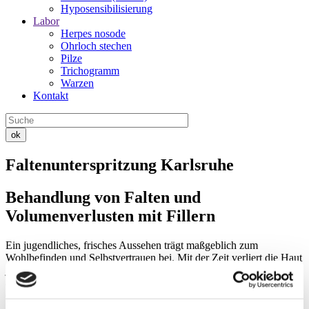
Hyposensibilisierung
Labor
Herpes nosode
Ohrloch stechen
Pilze
Trichogramm
Warzen
Kontakt
ok
Faltenunterspritzung Karlsruhe
Behandlung von Falten und
Volumenverlusten mit Fillern
Ein jugendliches, frisches Aussehen trägt maßgeblich zum
Wohlbefinden und Selbstvertrauen bei. Mit der Zeit verliert die Haut
jedoch an Elastizität und Spannkraft, was zu Falten und
absackendem Gewebe führen kann. Die Faltenunterspritzung bietet
eine schonende und effektive Möglichkeit, diese Zeichen der
Hautalterung gezielt zu behandeln und ein frischeres Aussehen zu