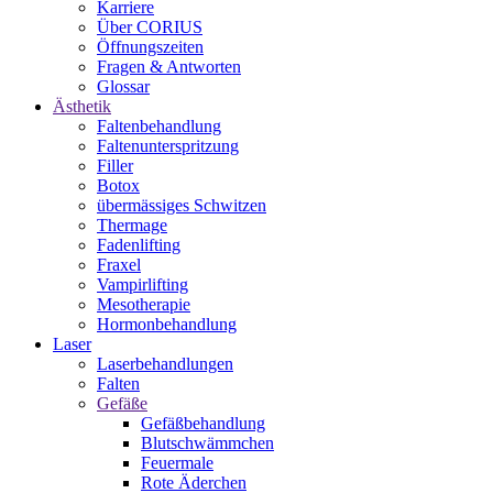
Karriere
Über CORIUS
Öffnungszeiten
Fragen & Antworten
Glossar
Ästhetik
Faltenbehandlung
Faltenunterspritzung
Filler
Botox
übermässiges Schwitzen
Thermage
Fadenlifting
Fraxel
Vampirlifting
Mesotherapie
Hormonbehandlung
Laser
Laserbehandlungen
Falten
Gefäße
Gefäßbehandlung
Blutschwämmchen
Feuermale
Rote Äderchen