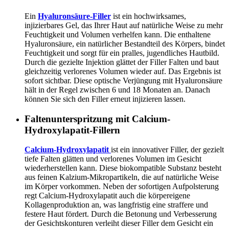
Ein
Hyaluronsäure-Filler
ist ein hochwirksames,
injizierbares Gel, das Ihrer Haut auf natürliche Weise zu mehr
Feuchtigkeit und Volumen verhelfen kann. Die enthaltene
Hyaluronsäure, ein natürlicher Bestandteil des Körpers, bindet
Feuchtigkeit und sorgt für ein pralles, jugendliches Hautbild.
Durch die gezielte Injektion glättet der Filler Falten und baut
gleichzeitig verlorenes Volumen wieder auf. Das Ergebnis ist
sofort sichtbar. Diese optische Verjüngung mit Hyaluronsäure
hält in der Regel zwischen 6 und 18 Monaten an. Danach
können Sie sich den Filler erneut injizieren lassen.
Faltenunterspritzung mit Calcium-
Hydroxylapatit-Fillern
Calcium-Hydroxylapatit
ist ein innovativer Filler, der gezielt
tiefe Falten glätten und verlorenes Volumen im Gesicht
wiederherstellen kann. Diese biokompatible Substanz besteht
aus feinen Kalzium-Mikropartikeln, die auf natürliche Weise
im Körper vorkommen. Neben der sofortigen Aufpolsterung
regt Calcium-Hydroxylapatit auch die körpereigene
Kollagenproduktion an, was langfristig eine straffere und
festere Haut fördert. Durch die Betonung und Verbesserung
der Gesichtskonturen verleiht dieser Filler dem Gesicht ein